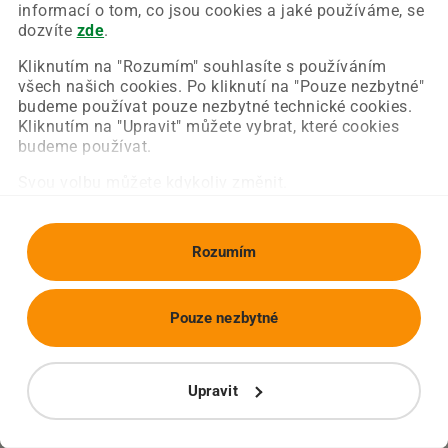
Chyba nastala na naší straně a už ji opravujeme.
informací o tom, co jsou cookies a jaké používáme, se
Zkuste prosím znovu načíst požadovanou stránku.
dozvíte
zde
.
Kliknutím na "Rozumím" souhlasíte s používáním
všech našich cookies. Po kliknutí na "Pouze nezbytné"
Obnovit stránku
Úvodní strana
budeme používat pouze nezbytné technické cookies.
Kliknutím na "Upravit" můžete vybrat, které cookies
budeme používat.
Svou volbu můžete kdykoliv změnit.
Rozumím
Pouze nezbytné
Upravit