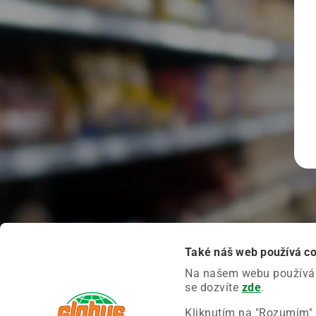
Také náš web používá c
Na našem webu používáme
se dozvíte
zde
.
Kliknutím na "Rozumím" 