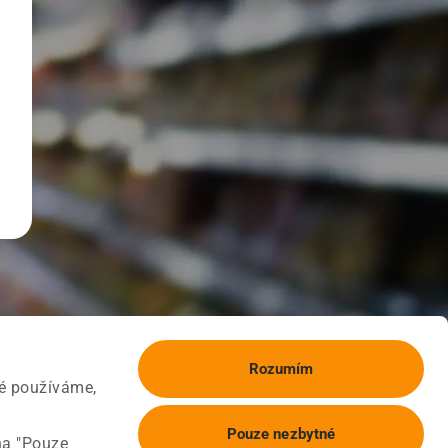
Rozumím
ké používáme,
Pouze nezbytné
na "Pouze