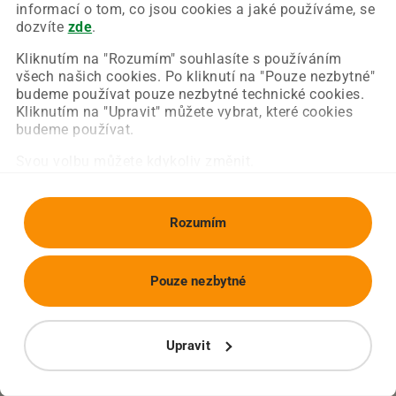
Chyba nastala na naší straně a už ji opravujeme.
informací o tom, co jsou cookies a jaké používáme, se
Zkuste prosím znovu načíst požadovanou stránku.
dozvíte
zde
.
Kliknutím na "Rozumím" souhlasíte s používáním
všech našich cookies. Po kliknutí na "Pouze nezbytné"
Obnovit stránku
Úvodní strana
budeme používat pouze nezbytné technické cookies.
Kliknutím na "Upravit" můžete vybrat, které cookies
budeme používat.
Svou volbu můžete kdykoliv změnit.
Rozumím
Pouze nezbytné
Upravit