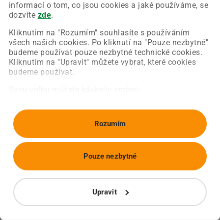
Chyba nastala na naší straně a už ji opravujeme.
informací o tom, co jsou cookies a jaké používáme, se
Zkuste prosím znovu načíst požadovanou stránku.
dozvíte
zde
.
Kliknutím na "Rozumím" souhlasíte s používáním
všech našich cookies. Po kliknutí na "Pouze nezbytné"
Obnovit stránku
Úvodní strana
budeme používat pouze nezbytné technické cookies.
Kliknutím na "Upravit" můžete vybrat, které cookies
budeme používat.
Svou volbu můžete kdykoliv změnit.
Rozumím
Pouze nezbytné
Upravit