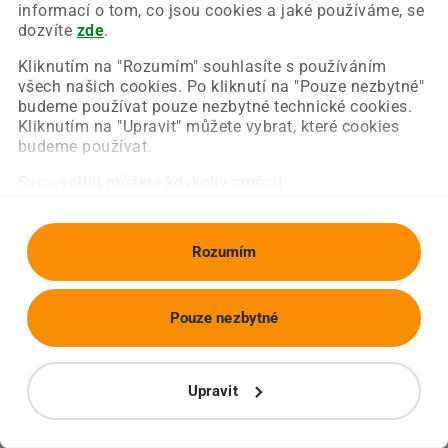
Chyba nastala na naší straně a už ji opravujeme.
informací o tom, co jsou cookies a jaké používáme, se
Zkuste prosím znovu načíst požadovanou stránku.
dozvíte
zde
.
Kliknutím na "Rozumím" souhlasíte s používáním
všech našich cookies. Po kliknutí na "Pouze nezbytné"
Obnovit stránku
Úvodní strana
budeme používat pouze nezbytné technické cookies.
Kliknutím na "Upravit" můžete vybrat, které cookies
budeme používat.
Svou volbu můžete kdykoliv změnit.
Rozumím
Pouze nezbytné
Upravit