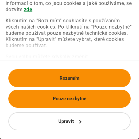
Chyba nastala na naší straně a už ji opravujeme.
informací o tom, co jsou cookies a jaké používáme, se
Zkuste prosím znovu načíst požadovanou stránku.
dozvíte
zde
.
Kliknutím na "Rozumím" souhlasíte s používáním
všech našich cookies. Po kliknutí na "Pouze nezbytné"
Obnovit stránku
Úvodní strana
budeme používat pouze nezbytné technické cookies.
Kliknutím na "Upravit" můžete vybrat, které cookies
budeme používat.
Svou volbu můžete kdykoliv změnit.
Rozumím
Pouze nezbytné
Upravit