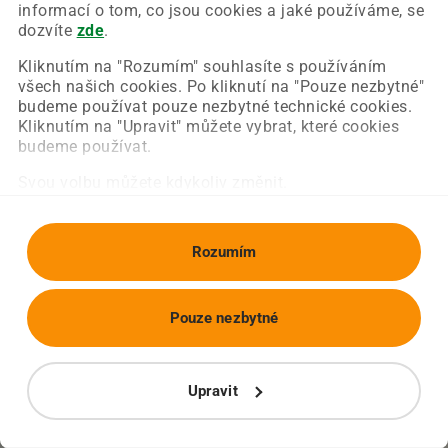
Chyba nastala na naší straně a už ji opravujeme.
informací o tom, co jsou cookies a jaké používáme, se
Zkuste prosím znovu načíst požadovanou stránku.
dozvíte
zde
.
Kliknutím na "Rozumím" souhlasíte s používáním
všech našich cookies. Po kliknutí na "Pouze nezbytné"
Obnovit stránku
Úvodní strana
budeme používat pouze nezbytné technické cookies.
Kliknutím na "Upravit" můžete vybrat, které cookies
budeme používat.
Svou volbu můžete kdykoliv změnit.
Rozumím
Pouze nezbytné
Upravit