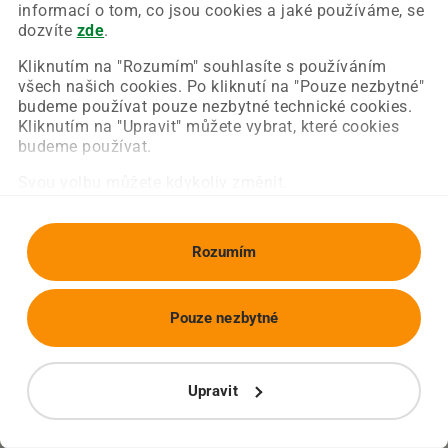
Chyba nastala na naší straně a už ji opravujeme.
informací o tom, co jsou cookies a jaké používáme, se
Zkuste prosím znovu načíst požadovanou stránku.
dozvíte
zde
.
Kliknutím na "Rozumím" souhlasíte s používáním
všech našich cookies. Po kliknutí na "Pouze nezbytné"
Obnovit stránku
Úvodní strana
budeme používat pouze nezbytné technické cookies.
Kliknutím na "Upravit" můžete vybrat, které cookies
budeme používat.
Svou volbu můžete kdykoliv změnit.
Rozumím
Pouze nezbytné
Upravit