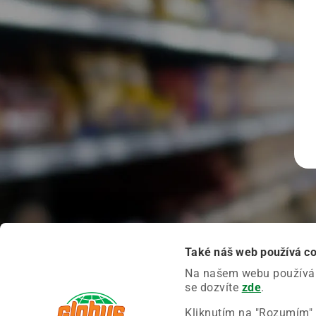
Také náš web používá c
Na našem webu používáme
se dozvíte
zde
.
Kliknutím na "Rozumím" 