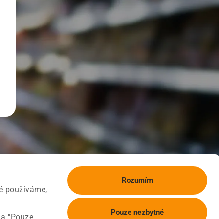
Rozumím
ké používáme,
Pouze nezbytné
na "Pouze