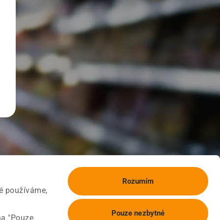
Rozumím
ké používáme,
Pouze nezbytné
na "Pouze