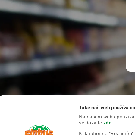
Také náš web používá c
Na našem webu používáme
se dozvíte
zde
.
Kliknutím na "Rozumím" 