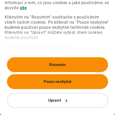
Chyba nastala na naší straně a už ji opravujeme.
informací o tom, co jsou cookies a jaké používáme, se
Zkuste prosím znovu načíst požadovanou stránku.
dozvíte
zde
.
Kliknutím na "Rozumím" souhlasíte s používáním
všech našich cookies. Po kliknutí na "Pouze nezbytné"
Obnovit stránku
Úvodní strana
budeme používat pouze nezbytné technické cookies.
Kliknutím na "Upravit" můžete vybrat, které cookies
budeme používat.
Svou volbu můžete kdykoliv změnit.
Rozumím
Pouze nezbytné
Upravit