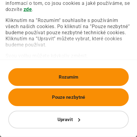
Chyba nastala na naší straně a už ji opravujeme.
informací o tom, co jsou cookies a jaké používáme, se
Zkuste prosím znovu načíst požadovanou stránku.
dozvíte
zde
.
Kliknutím na "Rozumím" souhlasíte s používáním
všech našich cookies. Po kliknutí na "Pouze nezbytné"
Obnovit stránku
Úvodní strana
budeme používat pouze nezbytné technické cookies.
Kliknutím na "Upravit" můžete vybrat, které cookies
budeme používat.
Svou volbu můžete kdykoliv změnit.
Rozumím
Pouze nezbytné
Upravit