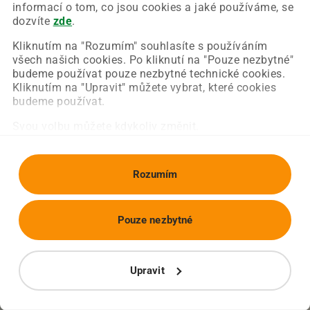
Chyba nastala na naší straně a už ji opravujeme.
informací o tom, co jsou cookies a jaké používáme, se
Zkuste prosím znovu načíst požadovanou stránku.
dozvíte
zde
.
Kliknutím na "Rozumím" souhlasíte s používáním
všech našich cookies. Po kliknutí na "Pouze nezbytné"
Obnovit stránku
Úvodní strana
budeme používat pouze nezbytné technické cookies.
Kliknutím na "Upravit" můžete vybrat, které cookies
budeme používat.
Svou volbu můžete kdykoliv změnit.
Rozumím
Pouze nezbytné
Upravit