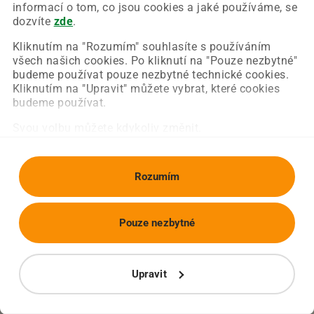
Chyba nastala na naší straně a už ji opravujeme.
informací o tom, co jsou cookies a jaké používáme, se
Zkuste prosím znovu načíst požadovanou stránku.
dozvíte
zde
.
Kliknutím na "Rozumím" souhlasíte s používáním
všech našich cookies. Po kliknutí na "Pouze nezbytné"
Obnovit stránku
Úvodní strana
budeme používat pouze nezbytné technické cookies.
Kliknutím na "Upravit" můžete vybrat, které cookies
budeme používat.
Svou volbu můžete kdykoliv změnit.
Rozumím
Pouze nezbytné
Upravit