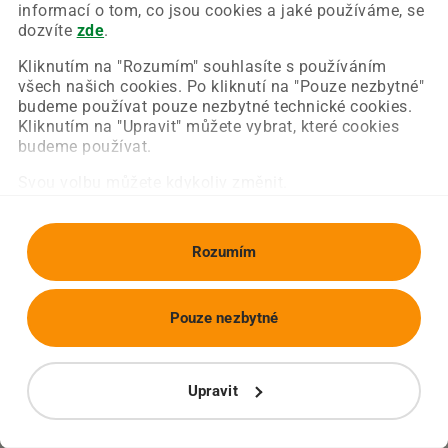
Chyba nastala na naší straně a už ji opravujeme.
informací o tom, co jsou cookies a jaké používáme, se
Zkuste prosím znovu načíst požadovanou stránku.
dozvíte
zde
.
Kliknutím na "Rozumím" souhlasíte s používáním
všech našich cookies. Po kliknutí na "Pouze nezbytné"
Obnovit stránku
Úvodní strana
budeme používat pouze nezbytné technické cookies.
Kliknutím na "Upravit" můžete vybrat, které cookies
budeme používat.
Svou volbu můžete kdykoliv změnit.
Rozumím
Pouze nezbytné
Upravit