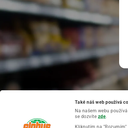
Také náš web používá c
Na našem webu používáme
se dozvíte
zde
.
Kliknutím na "Rozumím" 