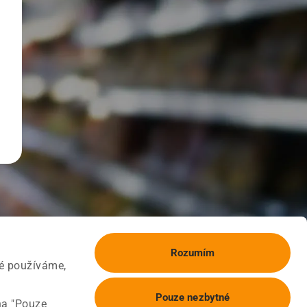
Rozumím
ké používáme,
Pouze nezbytné
na "Pouze