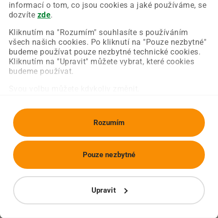
Chyba nastala na naší straně a už ji opravujeme.
informací o tom, co jsou cookies a jaké používáme, se
Zkuste prosím znovu načíst požadovanou stránku.
dozvíte
zde
.
Kliknutím na "Rozumím" souhlasíte s používáním
všech našich cookies. Po kliknutí na "Pouze nezbytné"
Obnovit stránku
Úvodní strana
budeme používat pouze nezbytné technické cookies.
Kliknutím na "Upravit" můžete vybrat, které cookies
budeme používat.
Svou volbu můžete kdykoliv změnit.
Rozumím
Pouze nezbytné
Upravit