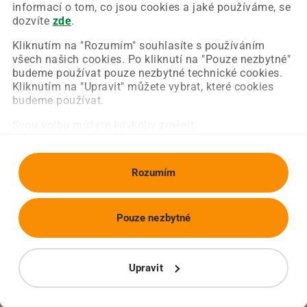
Chyba nastala na naší straně a už ji opravujeme.
informací o tom, co jsou cookies a jaké používáme, se
Zkuste prosím znovu načíst požadovanou stránku.
dozvíte
zde
.
Kliknutím na "Rozumím" souhlasíte s používáním
všech našich cookies. Po kliknutí na "Pouze nezbytné"
Obnovit stránku
Úvodní strana
budeme používat pouze nezbytné technické cookies.
Kliknutím na "Upravit" můžete vybrat, které cookies
budeme používat.
Svou volbu můžete kdykoliv změnit.
Rozumím
Pouze nezbytné
Upravit