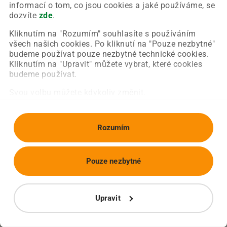
Chyba nastala na naší straně a už ji opravujeme.
informací o tom, co jsou cookies a jaké používáme, se
Zkuste prosím znovu načíst požadovanou stránku.
dozvíte
zde
.
Kliknutím na "Rozumím" souhlasíte s používáním
všech našich cookies. Po kliknutí na "Pouze nezbytné"
Obnovit stránku
Úvodní strana
budeme používat pouze nezbytné technické cookies.
Kliknutím na "Upravit" můžete vybrat, které cookies
budeme používat.
Svou volbu můžete kdykoliv změnit.
Rozumím
Pouze nezbytné
Upravit