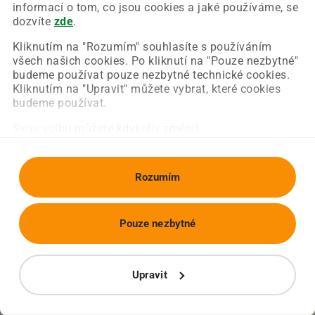
Chyba nastala na naší straně a už ji opravujeme.
informací o tom, co jsou cookies a jaké používáme, se
Zkuste prosím znovu načíst požadovanou stránku.
dozvíte
zde
.
Kliknutím na "Rozumím" souhlasíte s používáním
všech našich cookies. Po kliknutí na "Pouze nezbytné"
Obnovit stránku
Úvodní strana
budeme používat pouze nezbytné technické cookies.
Kliknutím na "Upravit" můžete vybrat, které cookies
budeme používat.
Svou volbu můžete kdykoliv změnit.
Rozumím
Pouze nezbytné
Upravit