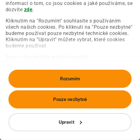
Chyba nastala na naší straně a už ji opravujeme.
informací o tom, co jsou cookies a jaké používáme, se
Zkuste prosím znovu načíst požadovanou stránku.
dozvíte
zde
.
Kliknutím na "Rozumím" souhlasíte s používáním
všech našich cookies. Po kliknutí na "Pouze nezbytné"
Obnovit stránku
Úvodní strana
budeme používat pouze nezbytné technické cookies.
Kliknutím na "Upravit" můžete vybrat, které cookies
budeme používat.
Svou volbu můžete kdykoliv změnit.
Rozumím
Pouze nezbytné
Upravit