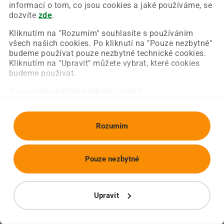
Chyba nastala na naší straně a už ji opravujeme.
informací o tom, co jsou cookies a jaké používáme, se
Zkuste prosím znovu načíst požadovanou stránku.
dozvíte
zde
.
Kliknutím na "Rozumím" souhlasíte s používáním
všech našich cookies. Po kliknutí na "Pouze nezbytné"
Obnovit stránku
Úvodní strana
budeme používat pouze nezbytné technické cookies.
Kliknutím na "Upravit" můžete vybrat, které cookies
budeme používat.
Svou volbu můžete kdykoliv změnit.
Rozumím
Pouze nezbytné
Upravit