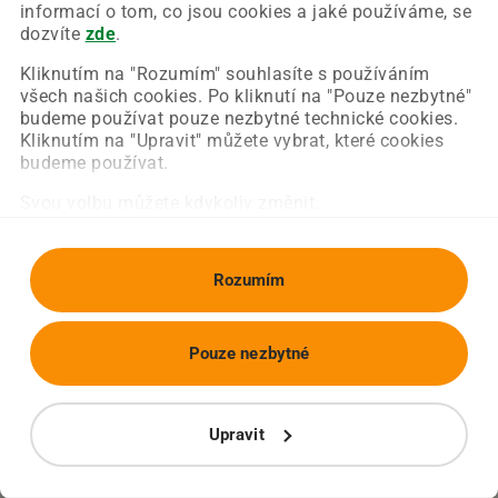
Chyba nastala na naší straně a už ji opravujeme.
informací o tom, co jsou cookies a jaké používáme, se
Zkuste prosím znovu načíst požadovanou stránku.
dozvíte
zde
.
Kliknutím na "Rozumím" souhlasíte s používáním
všech našich cookies. Po kliknutí na "Pouze nezbytné"
Obnovit stránku
Úvodní strana
budeme používat pouze nezbytné technické cookies.
Kliknutím na "Upravit" můžete vybrat, které cookies
budeme používat.
Svou volbu můžete kdykoliv změnit.
Rozumím
Pouze nezbytné
Upravit