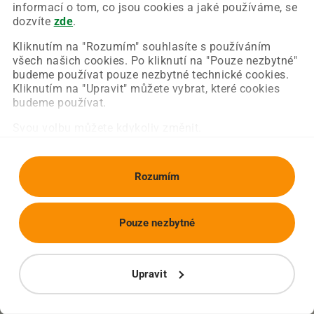
Chyba nastala na naší straně a už ji opravujeme.
informací o tom, co jsou cookies a jaké používáme, se
Zkuste prosím znovu načíst požadovanou stránku.
dozvíte
zde
.
Kliknutím na "Rozumím" souhlasíte s používáním
všech našich cookies. Po kliknutí na "Pouze nezbytné"
Obnovit stránku
Úvodní strana
budeme používat pouze nezbytné technické cookies.
Kliknutím na "Upravit" můžete vybrat, které cookies
budeme používat.
Svou volbu můžete kdykoliv změnit.
Rozumím
Pouze nezbytné
Upravit