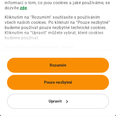
Chyba nastala na naší straně a už ji opravujeme.
informací o tom, co jsou cookies a jaké používáme, se
Zkuste prosím znovu načíst požadovanou stránku.
dozvíte
zde
.
Kliknutím na "Rozumím" souhlasíte s používáním
všech našich cookies. Po kliknutí na "Pouze nezbytné"
Obnovit stránku
Úvodní strana
budeme používat pouze nezbytné technické cookies.
Kliknutím na "Upravit" můžete vybrat, které cookies
budeme používat.
Svou volbu můžete kdykoliv změnit.
Rozumím
Pouze nezbytné
Upravit