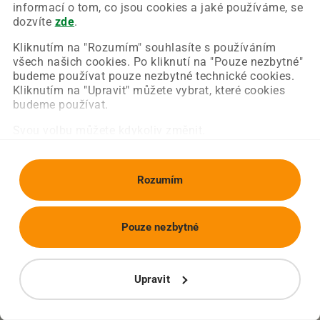
Chyba nastala na naší straně a už ji opravujeme.
informací o tom, co jsou cookies a jaké používáme, se
Zkuste prosím znovu načíst požadovanou stránku.
dozvíte
zde
.
Kliknutím na "Rozumím" souhlasíte s používáním
všech našich cookies. Po kliknutí na "Pouze nezbytné"
Obnovit stránku
Úvodní strana
budeme používat pouze nezbytné technické cookies.
Kliknutím na "Upravit" můžete vybrat, které cookies
budeme používat.
Svou volbu můžete kdykoliv změnit.
Rozumím
Pouze nezbytné
Upravit