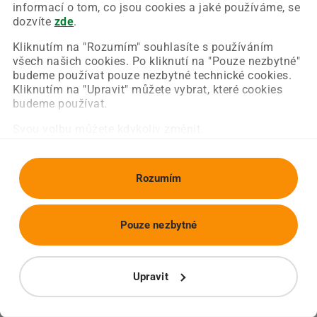
Chyba nastala na naší straně a už ji opravujeme.
informací o tom, co jsou cookies a jaké používáme, se
Zkuste prosím znovu načíst požadovanou stránku.
dozvíte
zde
.
Kliknutím na "Rozumím" souhlasíte s používáním
všech našich cookies. Po kliknutí na "Pouze nezbytné"
Obnovit stránku
Úvodní strana
budeme používat pouze nezbytné technické cookies.
Kliknutím na "Upravit" můžete vybrat, které cookies
budeme používat.
Svou volbu můžete kdykoliv změnit.
Rozumím
Pouze nezbytné
Upravit