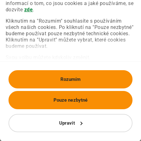
Chyba nastala na naší straně a už ji opravujeme.
informací o tom, co jsou cookies a jaké používáme, se
Zkuste prosím znovu načíst požadovanou stránku.
dozvíte
zde
.
Kliknutím na "Rozumím" souhlasíte s používáním
všech našich cookies. Po kliknutí na "Pouze nezbytné"
Obnovit stránku
Úvodní strana
budeme používat pouze nezbytné technické cookies.
Kliknutím na "Upravit" můžete vybrat, které cookies
budeme používat.
Svou volbu můžete kdykoliv změnit.
Rozumím
Pouze nezbytné
Upravit