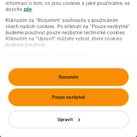
Chyba nastala na naší straně a už ji opravujeme.
informací o tom, co jsou cookies a jaké používáme, se
Zkuste prosím znovu načíst požadovanou stránku.
dozvíte
zde
.
Kliknutím na "Rozumím" souhlasíte s používáním
všech našich cookies. Po kliknutí na "Pouze nezbytné"
Obnovit stránku
Úvodní strana
budeme používat pouze nezbytné technické cookies.
Kliknutím na "Upravit" můžete vybrat, které cookies
budeme používat.
Svou volbu můžete kdykoliv změnit.
Rozumím
Pouze nezbytné
Upravit