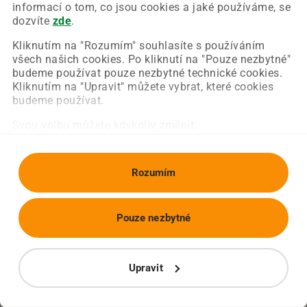
Chyba nastala na naší straně a už ji opravujeme.
informací o tom, co jsou cookies a jaké používáme, se
Zkuste prosím znovu načíst požadovanou stránku.
dozvíte
zde
.
Kliknutím na "Rozumím" souhlasíte s používáním
všech našich cookies. Po kliknutí na "Pouze nezbytné"
Obnovit stránku
Úvodní strana
budeme používat pouze nezbytné technické cookies.
Kliknutím na "Upravit" můžete vybrat, které cookies
budeme používat.
Svou volbu můžete kdykoliv změnit.
Rozumím
Pouze nezbytné
Upravit