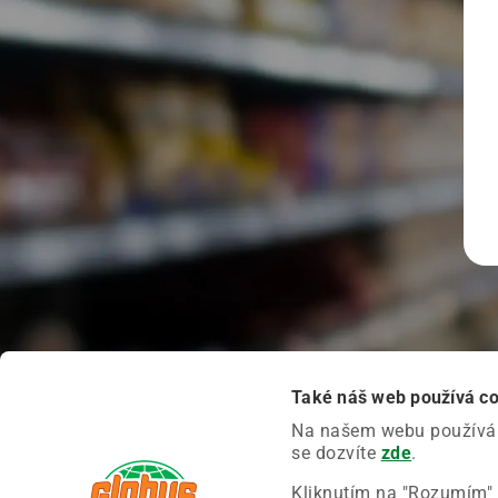
Také náš web používá c
Na našem webu používáme
se dozvíte
zde
.
Kliknutím na "Rozumím" 