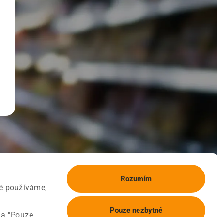
Rozumím
ké používáme,
Pouze nezbytné
na "Pouze