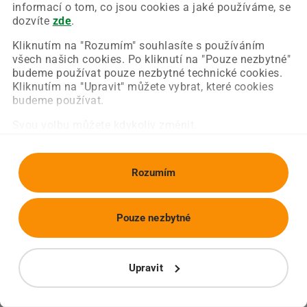
Chyba nastala na naší straně a už ji opravujeme.
informací o tom, co jsou cookies a jaké používáme, se
Zkuste prosím znovu načíst požadovanou stránku.
dozvíte
zde
.
Kliknutím na "Rozumím" souhlasíte s používáním
všech našich cookies. Po kliknutí na "Pouze nezbytné"
Obnovit stránku
Úvodní strana
budeme používat pouze nezbytné technické cookies.
Kliknutím na "Upravit" můžete vybrat, které cookies
budeme používat.
Svou volbu můžete kdykoliv změnit.
Rozumím
Pouze nezbytné
Upravit