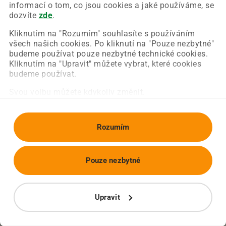
Chyba nastala na naší straně a už ji opravujeme.
informací o tom, co jsou cookies a jaké používáme, se
Zkuste prosím znovu načíst požadovanou stránku.
dozvíte
zde
.
Kliknutím na "Rozumím" souhlasíte s používáním
všech našich cookies. Po kliknutí na "Pouze nezbytné"
Obnovit stránku
Úvodní strana
budeme používat pouze nezbytné technické cookies.
Kliknutím na "Upravit" můžete vybrat, které cookies
budeme používat.
Svou volbu můžete kdykoliv změnit.
Rozumím
Pouze nezbytné
Upravit