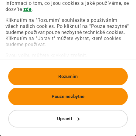
Chyba nastala na naší straně a už ji opravujeme.
informací o tom, co jsou cookies a jaké používáme, se
Zkuste prosím znovu načíst požadovanou stránku.
dozvíte
zde
.
Kliknutím na "Rozumím" souhlasíte s používáním
všech našich cookies. Po kliknutí na "Pouze nezbytné"
Obnovit stránku
Úvodní strana
budeme používat pouze nezbytné technické cookies.
Kliknutím na "Upravit" můžete vybrat, které cookies
budeme používat.
Svou volbu můžete kdykoliv změnit.
Rozumím
Pouze nezbytné
Upravit