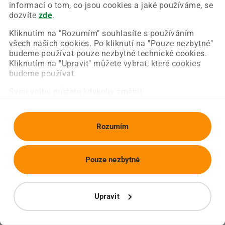
Chyba nastala na naší straně a už ji opravujeme.
informací o tom, co jsou cookies a jaké používáme, se
Zkuste prosím znovu načíst požadovanou stránku.
dozvíte
zde
.
Kliknutím na "Rozumím" souhlasíte s používáním
všech našich cookies. Po kliknutí na "Pouze nezbytné"
Obnovit stránku
Úvodní strana
budeme používat pouze nezbytné technické cookies.
Kliknutím na "Upravit" můžete vybrat, které cookies
budeme používat.
Svou volbu můžete kdykoliv změnit.
Rozumím
Pouze nezbytné
Upravit