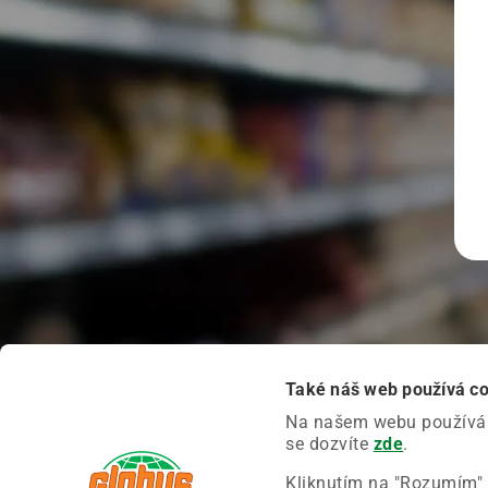
Také náš web používá c
Na našem webu používáme
se dozvíte
zde
.
Kliknutím na "Rozumím" 