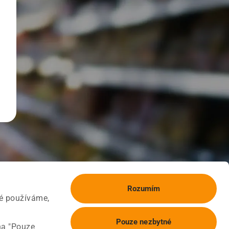
Rozumím
ké používáme,
Pouze nezbytné
na "Pouze