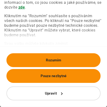
Chyba nastala na naší straně a už ji opravujeme.
informací o tom, co jsou cookies a jaké používáme, se
Zkuste prosím znovu načíst požadovanou stránku.
dozvíte
zde
.
Kliknutím na "Rozumím" souhlasíte s používáním
všech našich cookies. Po kliknutí na "Pouze nezbytné"
Obnovit stránku
Úvodní strana
budeme používat pouze nezbytné technické cookies.
Kliknutím na "Upravit" můžete vybrat, které cookies
budeme používat.
Svou volbu můžete kdykoliv změnit.
Rozumím
Pouze nezbytné
Upravit