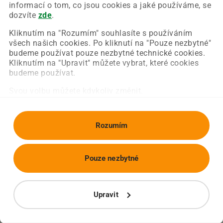
Chyba nastala na naší straně a už ji opravujeme.
informací o tom, co jsou cookies a jaké používáme, se
Zkuste prosím znovu načíst požadovanou stránku.
dozvíte
zde
.
Kliknutím na "Rozumím" souhlasíte s používáním
všech našich cookies. Po kliknutí na "Pouze nezbytné"
Obnovit stránku
Úvodní strana
budeme používat pouze nezbytné technické cookies.
Kliknutím na "Upravit" můžete vybrat, které cookies
budeme používat.
Svou volbu můžete kdykoliv změnit.
Rozumím
Pouze nezbytné
Upravit