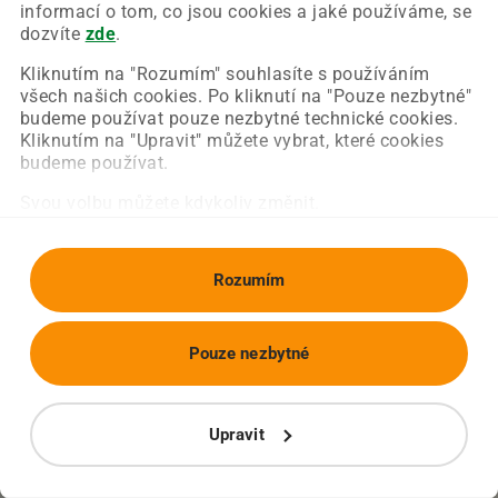
Chyba nastala na naší straně a už ji opravujeme.
informací o tom, co jsou cookies a jaké používáme, se
Zkuste prosím znovu načíst požadovanou stránku.
dozvíte
zde
.
Kliknutím na "Rozumím" souhlasíte s používáním
všech našich cookies. Po kliknutí na "Pouze nezbytné"
Obnovit stránku
Úvodní strana
budeme používat pouze nezbytné technické cookies.
Kliknutím na "Upravit" můžete vybrat, které cookies
budeme používat.
Svou volbu můžete kdykoliv změnit.
Rozumím
Pouze nezbytné
Upravit