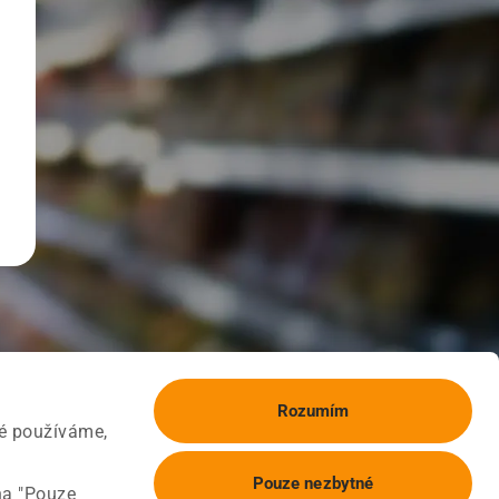
Rozumím
ké používáme,
Pouze nezbytné
na "Pouze