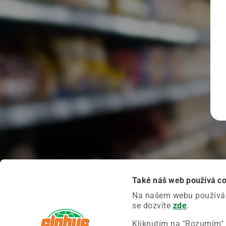
Také náš web používá c
Na našem webu používáme
se dozvíte
zde
.
Kliknutím na "Rozumím" 