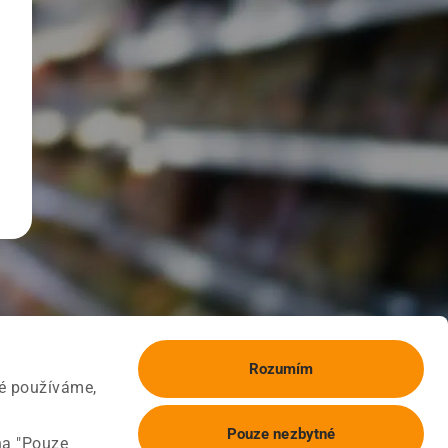
Rozumím
ké používáme,
Pouze nezbytné
na "Pouze