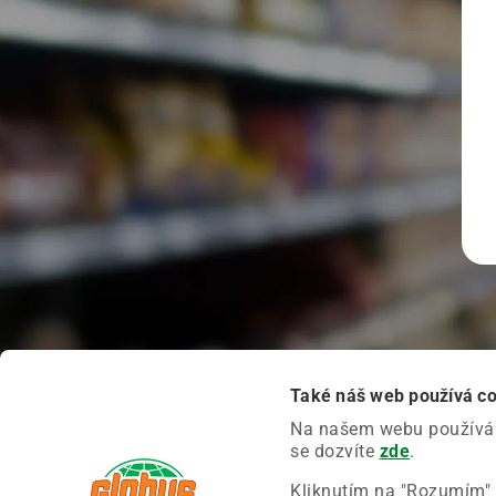
Také náš web používá c
Na našem webu používáme
se dozvíte
zde
.
Kliknutím na "Rozumím" 