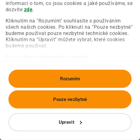
Chyba nastala na naší straně a už ji opravujeme.
informací o tom, co jsou cookies a jaké používáme, se
Zkuste prosím znovu načíst požadovanou stránku.
dozvíte
zde
.
Kliknutím na "Rozumím" souhlasíte s používáním
všech našich cookies. Po kliknutí na "Pouze nezbytné"
Obnovit stránku
Úvodní strana
budeme používat pouze nezbytné technické cookies.
Kliknutím na "Upravit" můžete vybrat, které cookies
budeme používat.
Svou volbu můžete kdykoliv změnit.
Rozumím
Pouze nezbytné
Upravit