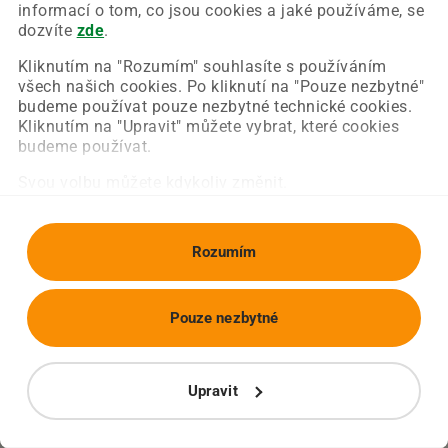
Chyba nastala na naší straně a už ji opravujeme.
informací o tom, co jsou cookies a jaké používáme, se
Zkuste prosím znovu načíst požadovanou stránku.
dozvíte
zde
.
Kliknutím na "Rozumím" souhlasíte s používáním
všech našich cookies. Po kliknutí na "Pouze nezbytné"
Obnovit stránku
Úvodní strana
budeme používat pouze nezbytné technické cookies.
Kliknutím na "Upravit" můžete vybrat, které cookies
budeme používat.
Svou volbu můžete kdykoliv změnit.
Rozumím
Pouze nezbytné
Upravit