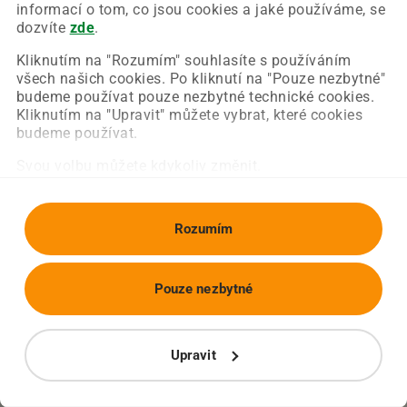
Chyba nastala na naší straně a už ji opravujeme.
informací o tom, co jsou cookies a jaké používáme, se
Zkuste prosím znovu načíst požadovanou stránku.
dozvíte
zde
.
Kliknutím na "Rozumím" souhlasíte s používáním
všech našich cookies. Po kliknutí na "Pouze nezbytné"
Obnovit stránku
Úvodní strana
budeme používat pouze nezbytné technické cookies.
Kliknutím na "Upravit" můžete vybrat, které cookies
budeme používat.
Svou volbu můžete kdykoliv změnit.
Rozumím
Pouze nezbytné
Upravit