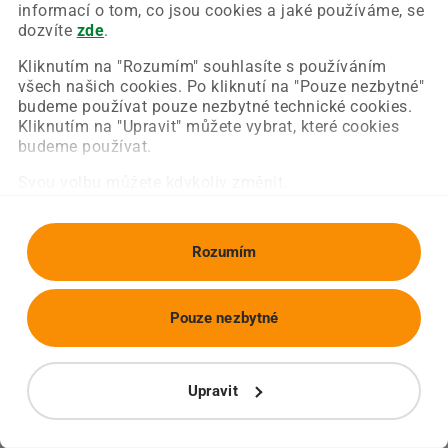
Chyba nastala na naší straně a už ji opravujeme.
informací o tom, co jsou cookies a jaké používáme, se
Zkuste prosím znovu načíst požadovanou stránku.
dozvíte
zde
.
Kliknutím na "Rozumím" souhlasíte s používáním
všech našich cookies. Po kliknutí na "Pouze nezbytné"
Obnovit stránku
Úvodní strana
budeme používat pouze nezbytné technické cookies.
Kliknutím na "Upravit" můžete vybrat, které cookies
budeme používat.
Svou volbu můžete kdykoliv změnit.
Rozumím
Pouze nezbytné
Upravit