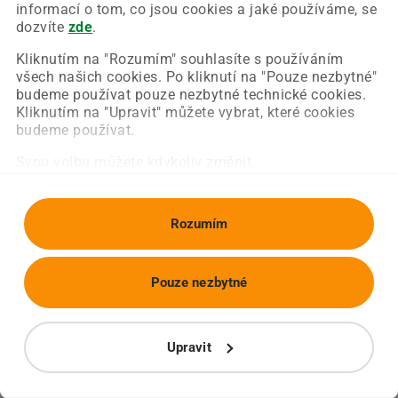
Chyba nastala na naší straně a už ji opravujeme.
informací o tom, co jsou cookies a jaké používáme, se
Zkuste prosím znovu načíst požadovanou stránku.
dozvíte
zde
.
Kliknutím na "Rozumím" souhlasíte s používáním
všech našich cookies. Po kliknutí na "Pouze nezbytné"
Obnovit stránku
Úvodní strana
budeme používat pouze nezbytné technické cookies.
Kliknutím na "Upravit" můžete vybrat, které cookies
budeme používat.
Svou volbu můžete kdykoliv změnit.
Rozumím
Pouze nezbytné
Upravit