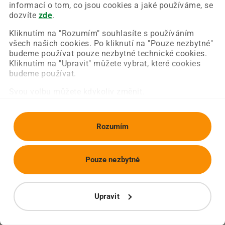
Chyba nastala na naší straně a už ji opravujeme.
informací o tom, co jsou cookies a jaké používáme, se
Zkuste prosím znovu načíst požadovanou stránku.
dozvíte
zde
.
Kliknutím na "Rozumím" souhlasíte s používáním
všech našich cookies. Po kliknutí na "Pouze nezbytné"
Obnovit stránku
Úvodní strana
budeme používat pouze nezbytné technické cookies.
Kliknutím na "Upravit" můžete vybrat, které cookies
budeme používat.
Svou volbu můžete kdykoliv změnit.
Rozumím
Pouze nezbytné
Upravit