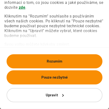
Chyba nastala na naší straně a už ji opravujeme.
informací o tom, co jsou cookies a jaké používáme, se
Zkuste prosím znovu načíst požadovanou stránku.
dozvíte
zde
.
Kliknutím na "Rozumím" souhlasíte s používáním
všech našich cookies. Po kliknutí na "Pouze nezbytné"
Obnovit stránku
Úvodní strana
budeme používat pouze nezbytné technické cookies.
Kliknutím na "Upravit" můžete vybrat, které cookies
budeme používat.
Svou volbu můžete kdykoliv změnit.
Rozumím
Pouze nezbytné
Upravit