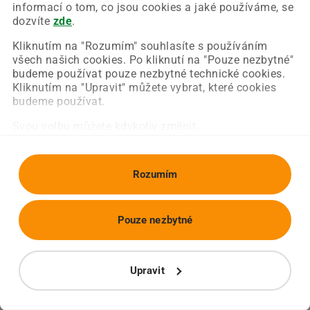
Chyba nastala na naší straně a už ji opravujeme.
informací o tom, co jsou cookies a jaké používáme, se
Zkuste prosím znovu načíst požadovanou stránku.
dozvíte
zde
.
Kliknutím na "Rozumím" souhlasíte s používáním
všech našich cookies. Po kliknutí na "Pouze nezbytné"
Obnovit stránku
Úvodní strana
budeme používat pouze nezbytné technické cookies.
Kliknutím na "Upravit" můžete vybrat, které cookies
budeme používat.
Svou volbu můžete kdykoliv změnit.
Rozumím
Pouze nezbytné
Upravit