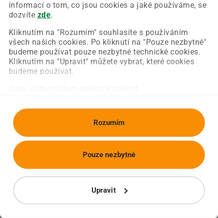
Chyba nastala na naší straně a už ji opravujeme.
informací o tom, co jsou cookies a jaké používáme, se
Zkuste prosím znovu načíst požadovanou stránku.
dozvíte
zde
.
Kliknutím na "Rozumím" souhlasíte s používáním
všech našich cookies. Po kliknutí na "Pouze nezbytné"
Obnovit stránku
Úvodní strana
budeme používat pouze nezbytné technické cookies.
Kliknutím na "Upravit" můžete vybrat, které cookies
budeme používat.
Svou volbu můžete kdykoliv změnit.
Rozumím
Pouze nezbytné
Upravit